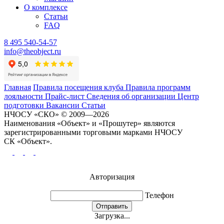
О комплексе
Статьи
FAQ
8 495 540-54-57
info@theobject.ru
Главная
Правила посещения клуба
Правила программ
лояльности
Прайс-лист
Сведения об организации
Центр
подготовки
Вакансии
Статьи
НЧОСУ «СКО» © 2009—2026
Наименования «Объект» и «Прошутер» являются
зарегистрированными торговыми марками НЧОСУ
СК «Объект».
Авторизация
Телефон
Отправить
Загрузка...