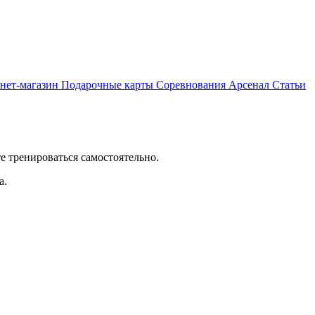
нет-магазин
Подарочные карты
Соревнования
Арсенал
Статьи
е тренироваться самостоятельно.
а.