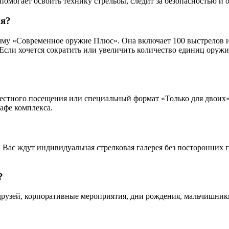
 помогает освоить технику стрельбы, следит за безопасностью и 
ия?
му «Современное оружие Плюс». Она включает 100 выстрелов из
 Если хочется сократить или увеличить количество единиц оруж
стного посещения или специальный формат «Только для двоих», 
афе комплекса.
. Вас ждут индивидуальная стрелковая галерея без посторонних 
?
друзей, корпоративные мероприятия, дни рождения, мальчишник