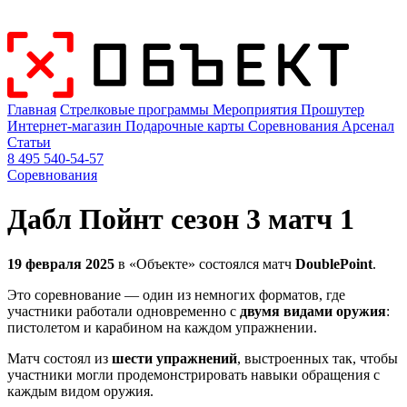
Главная
Стрелковые программы
Мероприятия
Прошутер
Интернет-магазин
Подарочные карты
Соревнования
Арсенал
Статьи
8 495 540-54-57
Соревнования
Дабл Пойнт сезон 3 матч 1
19 февраля 2025
в «Объекте» состоялся матч
DoublePoint
.
Это соревнование — один из немногих форматов, где
участники работали одновременно с
двумя видами оружия
:
пистолетом и карабином на каждом упражнении.
Матч состоял из
шести упражнений
, выстроенных так, чтобы
участники могли продемонстрировать навыки обращения с
каждым видом оружия.