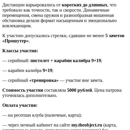
Дистанции варьировались от
коротких до длинных
, что
требовало как точности, так и скорости. Динамичные
перемещения, смена оружия и разнообразная мишенная
обстановка делали формат насыщенным и эмоционально
вовлекающим.
К участию допускались стрелки, сдавшие не менее
5 зачетов
«Прошутер»
.
Классы участия:
— серийный:
пистолет + карабин калибра 9×19
;
— карабин калибра
9×19
;
— серийный
«тренировка»
— участие вне зачета.
Стоимость участия
составляла
5000 рублей
. Цена патрона
уточнялась дополнительно.
Оплата участия:
— на ресепшн клуба (наличные, карта);
— через личный кабинет на сайте
my.theobject.ru
(карта,