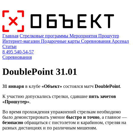
Главная
Стрелковые программы
Мероприятия
Прошутер
Интернет-магазин
Подарочные карты
Соревнования
Арсенал
Статьи
8 495 540-54-57
Соревнования
DoublePoint 31.01
31 января
в клубе
«Объект»
состоялся матч
DoublePoint
.
К участию допускались стрелки, сдавшие
пять зачетов
«Прошутер»
.
Во время прохождения упражнений стрелкам необходимо
было демонстрировать умение
быстро и точно
, а главное —
безопасно
обращаться с пистолетом и карабином, стреляя на
разных дистанциях и по различным мишеням.