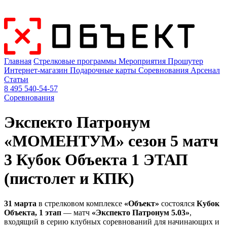
Главная
Стрелковые программы
Мероприятия
Прошутер
Интернет-магазин
Подарочные карты
Соревнования
Арсенал
Статьи
8 495 540-54-57
Соревнования
Экспекто Патронум
«МОМЕНТУМ» сезон 5 матч
3 Кубок Объекта 1 ЭТАП
(пистолет и КПК)
31 марта
в стрелковом комплексе
«Объект»
состоялся
Кубок
Объекта, 1 этап
— матч
«Экспекто Патронум 5.03»
,
входящий в серию клубных соревнований для начинающих и