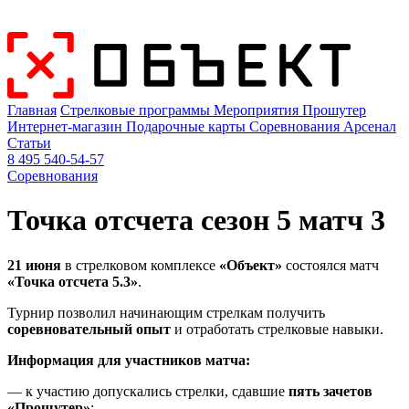
Главная
Стрелковые программы
Мероприятия
Прошутер
Интернет-магазин
Подарочные карты
Соревнования
Арсенал
Статьи
8 495 540-54-57
Соревнования
Точка отсчета сезон 5 матч 3
21 июня
в стрелковом комплексе
«Объект»
состоялся матч
«Точка отсчета 5.3»
.
Турнир позволил начинающим стрелкам получить
соревновательный опыт
и отработать стрелковые навыки.
Информация для участников матча:
— к участию допускались стрелки, сдавшие
пять зачетов
«Прошутер»
;